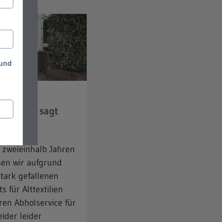
0.2024
ILTIGER sagt
üss!
 zweieinhalb Jahren
en wir aufgrund
stark gefallenen
s für Alttextilien
ren Abholservice für
eider leider