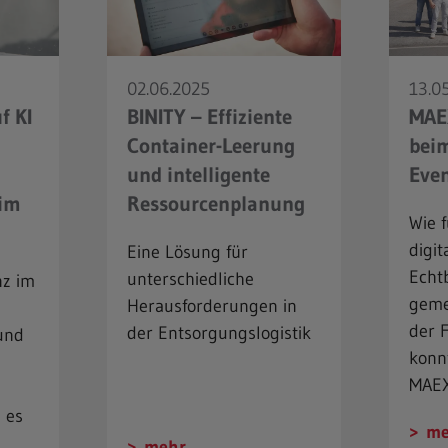
02.06.2025
13.0
f KI
BINITY – Effiziente
MAEX
Container-Leerung
bei
und intelligente
Even
 im
Ressourcenplanung
Wie f
digit
Eine Lösung für
Echt
unterschiedliche
nz im
geme
Herausforderungen in
der F
der Entsorgungslogistik
und
konnt
MAEX
 es
me
mehr