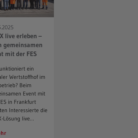
5.2025
 live erleben –
m gemeinsamen
t mit der FES
unktioniert ein
aler Wertstoffhof im
betrieb? Beim
insamen Event mit
ES in Frankfurt
en Interessierte die
-Lösung live…
hr