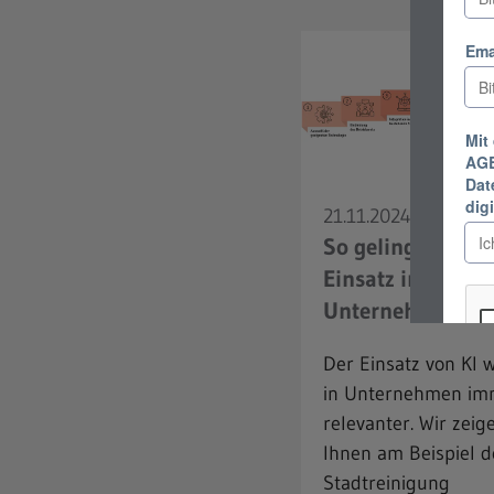
21.11.2024
So gelingt der KI-
Einsatz in
Unternehmen
Der Einsatz von KI w
in Unternehmen im
relevanter. Wir zeig
Ihnen am Beispiel d
Stadtreinigung