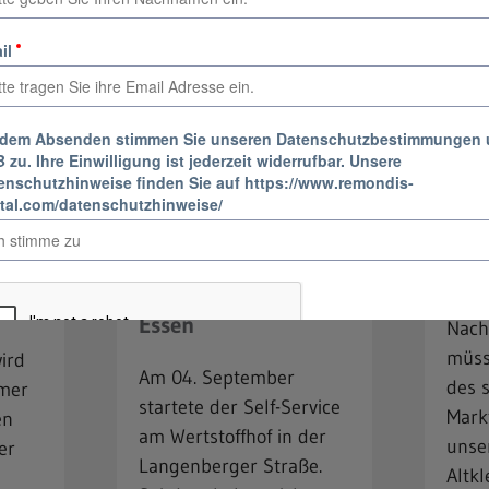
15.10.2024
01.1
MAEX: Schwungvoller
TEXT
Start des Self-Service
Tsch
am Wertstoffhof in
Essen
Nach
müss
ird
Am 04. September
des 
mer
startete der Self-Service
Markt
en
am Wertstoffhof in der
unse
er
Langenberger Straße.
Altkl