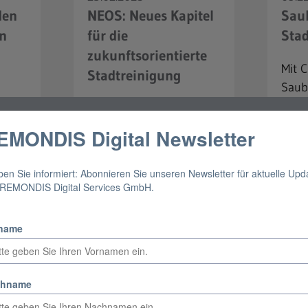
den
NEOS: Neues Kapitel
Saub
n
für die
Stad
zukunftsorientierte
Mit 
Stadtreinigung
Saub
schn
e
Unsere DATAFLEET-
erka
Software verabschiedet
Maßn
sich und wird von NEOS
gepl
abgelöst, unserer
rsten
Nachfolgelösung für
me
en
optimierte
Stadtsauberkeit.
mehr