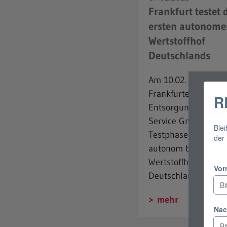
Frankfurt testet 
ersten autonome
Wertstoffhof
Deutschlands
Am 10.02. startet di
Frankfurter
Entsorgungs- und
Service GmbH die
Testphase für den e
autonom betrieben
Wertstoffhof
Deutschlands.
mehr