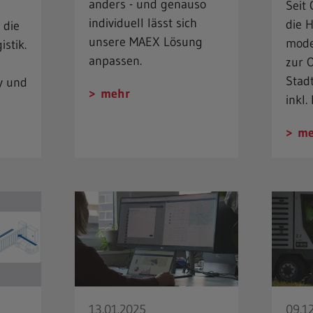
anders - und genauso
Seit
individuell lässt sich
die 
 die
unsere MAEX Lösung
mode
stik.
anpassen.
zur 
Stad
y und
mehr
inkl
me
13.01.2025
09.1