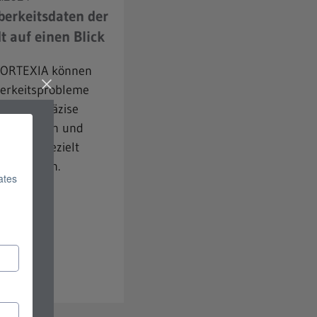
erkeitsdaten der
t auf einen Blick
CORTEXIA können
erkeitsprobleme
ell und präzise
nnt werden und
ahmen gezielt
ant werden.
hr