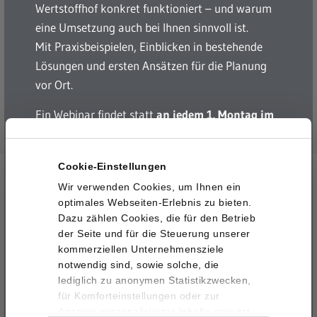
Wertstoffhof konkret funktioniert – und warum
eine Umsetzung auch bei Ihnen sinnvoll ist.
Mit Praxisbeispielen, Einblicken in bestehende
Lösungen und ersten Ansätzen für die Planung
vor Ort.
Ein Webinar findet statt
an jedem 1. Montag im
Monat um 14:00 Uhr
und
an jedem 3. Freitag
im Monat um 10:00 Uhr.
Cookie-Einstellungen
Wir verwenden Cookies, um Ihnen ein
Bitte wählen Sie einen oder mehrere der
Ihr Weg zum digitalen Wertstoffhof
optimales Webseiten-Erlebnis zu bieten.
folgenden Termine. Wir laden Sie anschließend
Dazu zählen Cookies, die für den Betrieb
zum Webinar Ihrer Wahl ein.
der Seite und für die Steuerung unserer
kommerziellen Unternehmensziele
Individuelle Konzeptionierung der Self-
Termine
*
notwendig sind, sowie solche, die
Service Lösung für Ihren Wertstoffhof
lediglich zu anonymen Statistikzwecken,
für Komforteinstellungen oder zur
Anzeige personalisierter Inhalte genutzt