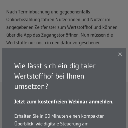
Nach Terminbuchung und gegebenenfalls
Onlinebezahlung fahren Nutzerinnen und Nutzer im
angegebenen Zeitfenster zum Wertstoffhof und können
über die App das Zugangstor öffnen. Nun müssen die
Wertstoffe nur noch in den dafür vorgesehenen
Containern entsorgt werden. Die Ausfahrt kann wieder
über die App oder einen manuellen Mechanismus
Wie lässt sich ein digitaler
gesteuert werden.
Wertstoffhof bei Ihnen
umsetzen?
Jetzt zum kostenfreien Webinar anmelden.
Erhalten Sie in 60 Minuten einen kompakten
Überblick, wie digitale Steuerung am