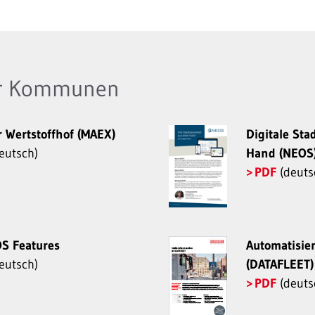
ür Kommunen
r Wertstoffhof (MAEX)
Digitale Sta
eutsch)
Hand (NEOS
PDF
(deuts
OS Features
Automatisie
eutsch)
(DATAFLEET)
PDF
(deuts