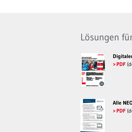
Lösungen f
Digitale
PDF
(d
Alle NE
PDF
(d