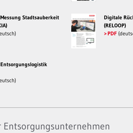
e Messung Stadtsauberkeit
Digitale Rüc
IA)
(RELOOP)
eutsch)
PDF
(deuts
 Entsorgungslogistik
eutsch)
r Entsorgungsunternehmen