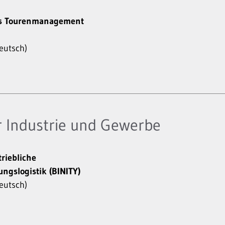
es Tourenmanagement
eutsch)
 Industrie und Gewerbe
riebliche
ngslogistik (BINITY)
eutsch)