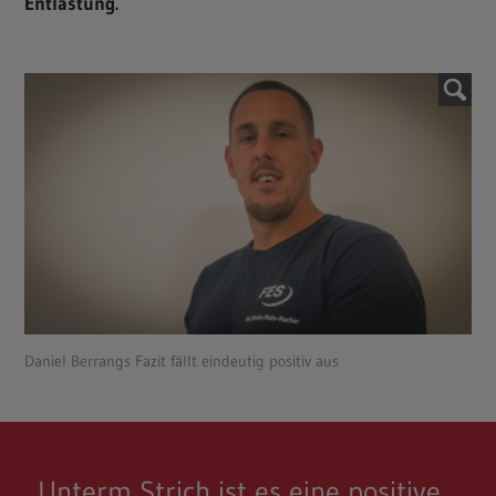
Entlastung.
Daniel Berrangs Fazit fällt eindeutig positiv aus
„Unterm Strich ist es eine positive