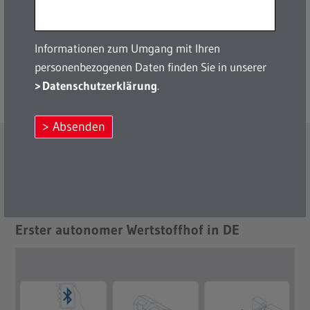
Mit den
Erfolgen an den aktuellen Standorten
Nord
und Landgraben plant die FES, das Konzept des Self-
Service auf
weitere Standorte auszuweiten
und so ihre
Informationen zum Umgang mit Ihren
Wertstoffhöfe zukunftsfähig und resilient
personenbezogenen Daten finden Sie in unserer
weiterzuentwickeln.
Datenschutzerklärung
.
Absenden
Weitere Informationen zu Frankfurt
mit MAEX
Erster autonomer Wertstoffhof in DE