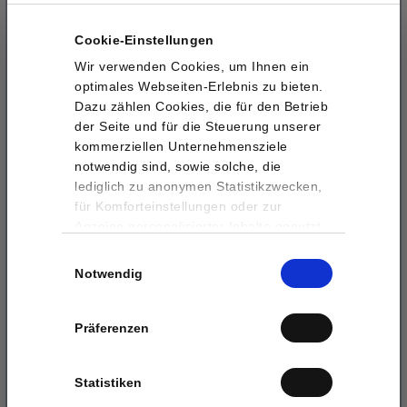
im Monat um 10:00 Uhr.
Cookie-Einstellungen
Wir verwenden Cookies, um Ihnen ein
Bitte wählen Sie einen oder mehrere der
optimales Webseiten-Erlebnis zu bieten.
folgenden Termine. Wir laden Sie anschließend
Dazu zählen Cookies, die für den Betrieb
zum Webinar Ihrer Wahl ein.
der Seite und für die Steuerung unserer
kommerziellen Unternehmensziele
Termine
*
notwendig sind, sowie solche, die
lediglich zu anonymen Statistikzwecken,
für Komforteinstellungen oder zur
Anzeige personalisierter Inhalte genutzt
werden. Sie können selbst entscheiden,
Einwilligungsauswahl
welche Kategorien Sie zulassen
Hinweis für Desktop-Nutzer:innen: Bei
Notwendig
möchten. Bitte beachten Sie, dass auf
Tastendruck [Strg] bzw. [cmd] können mehrere
Basis Ihrer Einstellungen womöglich nicht
Termine gleichzeitig ausgewählt werden.
mehr alle Funktionalitäten der Seite zur
Präferenzen
Verfügung stehen. Weitere Informationen
finden Sie in unseren
Benötigte Informationen:
Statistiken
Datenschutzhinweisen
.