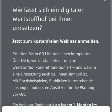
Wie lässt sich ein digitaler
Digitalisierung und Effizienzsteigerung
Wertstoffhof bei Ihnen
Abfallabgabe unabhängig von Personal – Entlastung
der Mitarbeitenden
umsetzen?
Flexiblere Öffnungszeiten und weniger Wartezeiten
für Bürger:innen
Jetzt zum kostenfreien Webinar anmelden.
Höhere Bürgerzufriedenheit
Intuitive Terminbuchung und automatische
Erhalten Sie in 60 Minuten einen kompakten
Bestätigung per MAEX App
Überblick, wie digitale Steuerung am
Verbesserte Sortenreinheit und optimierte
Wertstoffhof konkret funktioniert – und warum
Wertstofftrennung
eine Umsetzung auch bei Ihnen sinnvoll ist.
Optimierung des Betriebs
Mit Praxisbeispielen, Einblicken in bestehende
Dynamische Zeitslots und digitale Verwaltung von
Lösungen und ersten Ansätzen für die Planung
Standorten
vor Ort.
Effiziente Nutzung der bestehenden Infrastruktur
Ein Webinar findet statt
an jedem 1. Montag im
Monat um 14:00 Uhr
und
an jedem 3. Freitag