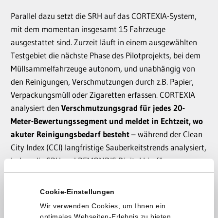
Parallel dazu setzt die SRH auf das CORTEXIA-System,
mit dem momentan insgesamt 15 Fahrzeuge
ausgestattet sind. Zurzeit läuft in einem ausgewählten
Testgebiet die nächste Phase des Pilotprojekts, bei dem
Müllsammelfahrzeuge autonom, und unabhängig von
den Reinigungen, Verschmutzungen durch z.B. Papier,
Verpackungsmüll oder Zigaretten erfassen. CORTEXIA
analysiert den
Verschmutzungsgrad für jedes 20-
Meter-Bewertungssegment und meldet in Echtzeit, wo
akuter Reinigungsbedarf besteht
– während der Clean
City Index (CCI) langfristige Sauberkeitstrends analysiert,
haben die SRH und REMONDIS Digital hierfür
gemeinsam den Operational Clean Index (OCI)
entwickelt
, inklusive intuitivem Ampelsystem für
Cookie-Einstellungen
sofortige Maßnahmen.
Wir verwenden Cookies, um Ihnen ein
optimales Webseiten-Erlebnis zu bieten.