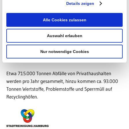
der Grün- und Parkanlagen sowie für den
Details zeigen
Winterdienst, die Reinigung von Verkehrszeichen und
einige andere Aufgaben verantwortlich
– in einer
Alle Cookies zulassen
Metropole mit knapp 2 Mio. Einwohner: innen eine
herausfordernde Aufgabe. Gemeistert wird diese mit ca.
Auswahl erlauben
4.300 Mitarbeitenden, die u.a. mit ca. 1.200 Fahrzeugen
wöchentlich mehr als 6.000 km Fahrbahn sowie ca.
Nur notwendige Cookies
5.700 km Gehwege reinigen.
Etwa 715.000 Tonnen Abfälle von Privathaushalten
werden pro Jahr gesammelt, hinzu kommen ca. 93.000
Tonnen Wertstoffe, Problemstoffe und Sperrmüll auf
Recyclinghöfen.