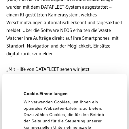
wurden mit dem DATAFLEET-System ausgestattet –
einem KI-gestützten Kamerasystem, welches
Verschmutzungen automatisch erkennt und tagesaktuell
meldet. Über die Software NEOS erhalten die Waste
Watcher ihre Aufträge direkt auf ihre Smartphones: mit
Standort, Navigation und der Möglichkeit, Einsätze
digital zurückzumelden.
„Mit Hilfe von DATAFLEET sehen wir jetzt
Verschmutzungen, die wir vorher übersehen hätten. Die
KI zeigt uns genau, wo was liegt, und wir können dank
der NEOS-Software nicht nur direkt handeln, sondern
Cookie-Einstellungen
Verunreinigungen auch schneller beseitigen“, erzählt
Wir verwenden Cookies, um Ihnen ein
Steinbach.
optimales Webseiten-Erlebnis zu bieten.
Dazu zählen Cookies, die für den Betrieb
der Seite und für die Steuerung unserer
Die Technik liefert die Daten, doch die tatsächlichen
kommerziellen Unternehmensziele