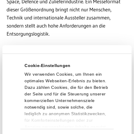
Space, Defence und Zulieferindustrie. Ein Messeformat
dieser Größenordnung bringt nicht nur Menschen,
Technik und internationale Aussteller zusammen,
sondern stellt auch hohe Anforderungen an die
Entsorgungslogistik.
Über mehrere Veranstaltungstage hinweg müssen
zahlreiche Abfallfraktionen zuverlässig erfasst, Behälter
Cookie-Einstellungen
geleert und Leistungen nachvollziehbar dokumentiert
werden. Besonders wichtig dabei: Welche Abfallmengen
Wir verwenden Cookies, um Ihnen ein
optimales Webseiten-Erlebnis zu bieten.
entstehen wo, welche Fraktionen fallen an und welchem
Dazu zählen Cookies, die für den Betrieb
Aussteller können sie eindeutig zugeordnet werden?
der Seite und für die Steuerung unserer
kommerziellen Unternehmensziele
notwendig sind, sowie solche, die
Genau hier kam BINITY von REMONDIS Digital
lediglich zu anonymen Statistikzwecken,
erstmals im Messeumfeld zum Einsatz.
für Komforteinstellungen oder zur
Anzeige personalisierter Inhalte genutzt
Die Kolleginnen und Kollegen der REMONDIS-
werden. Sie können selbst entscheiden,