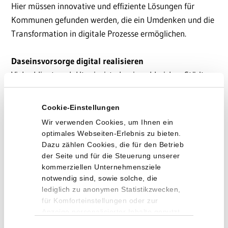
Hier müssen innovative und effiziente Lösungen für
Kommunen gefunden werden, die ein Umdenken und die
Transformation in digitale Prozesse ermöglichen.
Daseinsvorsorge digital realisieren
Vieles klingt nach Utopie, ist aber in zahlreichen Städten
und Gemeinden schon Realität: Wertstoffhöfe, die sich
via App auch außerhalb der eigentlichen Öffnungszeiten
Cookie-Einstellungen
befahren lassen, bedarfsgerechte Leerung der
Wir verwenden Cookies, um Ihnen ein
Abfallbehälter je nach Füllstand, digitale Stadtbildpflege,
optimales Webseiten-Erlebnis zu bieten.
die mithilfe von Sensorik Verschmutzungszustände
Dazu zählen Cookies, die für den Betrieb
der Seite und für die Steuerung unserer
analysieren, optimierte Reinigungsrouten oder
kommerziellen Unternehmensziele
nachhaltige Altkleiderabholung auf Bestellung. Was sich
notwendig sind, sowie solche, die
nach Zukunft anhört, realisiert REMONDIS Digital
lediglich zu anonymen Statistikzwecken,
Services in Hamburg bereits seit über fünf Jahren
für Komforteinstellungen oder zur
erfolgreich und entwickelt vielfältige digitale,
Anzeige personalisierter Inhalte genutzt
werden. Sie können selbst entscheiden,
automatisierte und zuverlässige Lösungen, die